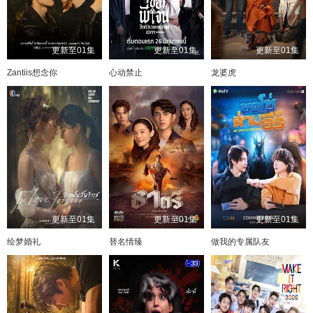
更新至01集
更新至01集
更新至01集
Zantiis想念你
心动禁止
龙婆虎
更新至01集
更新至01集
更新至01集
绘梦婚礼
替名情臻
做我的专属队友