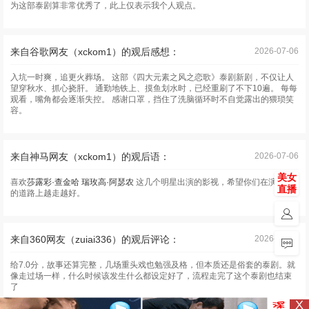
为这部泰剧算非常优秀了，此上仅表示我个人观点。
来自谷歌网友（xckom1）的观后感想：
2026-07-06
入坑一时爽，追更火葬场。 这部《四大元素之风之恋歌》泰剧新剧，不仅让人
望穿秋水、抓心挠肝。 通勤地铁上、摸鱼划水时，已经重刷了不下10遍。 每每
观看，嘴角都会逐渐失控。 感谢口罩，挡住了洗脑循环时不自觉露出的猥琐笑
容。
来自神马网友（xckom1）的观后语：
2026-07-06
美女
喜欢
莎露彩·查金哈
瑞玫高·阿瑟农
这几个明星出演的影视，希望你们在演艺圈
直播
的道路上越走越好。
来自360网友（zuiai336）的观后评论：
2026-07-06
给7.0分，故事还算完整，几场重头戏也勉强及格，但本质还是俗套的泰剧。就
像走过场一样，什么时候该发生什么都设定好了，流程走完了这个泰剧也结束
了
X