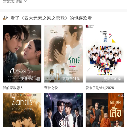
对危险
详情
看了《四大元素之风之恋歌》的也喜欢看
更新至01集
更新至01集
更新至01集
我的家教恋人
守护之爱
爱来了别错过2026