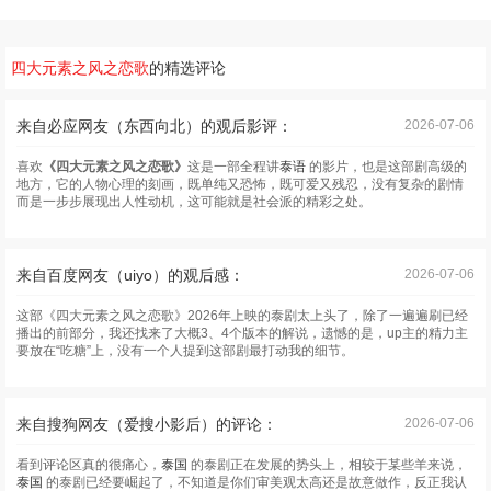
四大元素之风之恋歌
的精选评论
来自必应网友（东西向北）的观后影评：
2026-07-06
喜欢
《四大元素之风之恋歌》
这是一部全程讲
泰语
的影片，也是这部剧高级的
地方，它的人物心理的刻画，既单纯又恐怖，既可爱又残忍，没有复杂的剧情
而是一步步展现出人性动机，这可能就是社会派的精彩之处。
来自百度网友（uiyo）的观后感：
2026-07-06
这部《四大元素之风之恋歌》2026年上映的泰剧太上头了，除了一遍遍刷已经
播出的前部分，我还找来了大概3、4个版本的解说，遗憾的是，up主的精力主
要放在“吃糖”上，没有一个人提到这部剧最打动我的细节。
来自搜狗网友（爱搜小影后）的评论：
2026-07-06
看到评论区真的很痛心，
泰国
的泰剧正在发展的势头上，相较于某些羊来说，
泰国
的泰剧已经要崛起了，不知道是你们审美观太高还是故意做作，反正我认