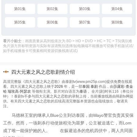
第01集
第02集
第03集
第04集
第05集
第06集
第07集
第08集
看片小贴士
：画面质量从高到低依次为 BD > HD > DVD > HC > TC > TS(偶尔难
免片源方所标明资源与实际有误请甄别选择/如电脑端不能播放可切换手机版试试/
如手机端播放卡可搜索相同资源切换线路试试)
四大元素之风之恋歌剧情介绍
高清完整版《四大元素之风之恋歌》由泰剧tv(www.pm25p.com)提供免费在线观
看。四大元素之风之恋歌上映于
2026
年，是一部
泰国
泰剧
作品，由
莎露彩·查金
哈
瑞玫高·阿瑟农
等领衔主演。影片对白语言为
泰语
。全片(剧)时长116（单位分
钟）！泰剧tv不参与四大元素之风之恋歌的录制上传，当前播放线路由韩剧tv网提
供。有关四大元素之风之恋歌的后续高清完整版本资源也会陆续放出，敬请关
注。
马德林王室的继承人Blue公主到访泰国，由Wayo警官负责其安保
工作。然而，一场刺杀行动使旅程沦为噩梦，公主被迫逃亡，而Lom
成了唯一能保护她的人。 在躲避追杀的危机四伏中，两人共同面