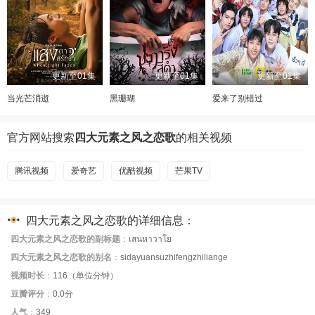
更新至01集
更新至01集
更新至01集
当光芒消逝
黑珊瑚
爱来了别错过
官方网站搜索
四大元素之风之恋歌
的相关视频
腾讯视频
爱奇艺
优酷视频
芒果TV
四大元素之风之恋歌的详细信息：
四大元素之风之恋歌的副标题
：
เสน่หาวาโย
四大元素之风之恋歌的别名
：
sidayuansuzhifengzhiliange
视频时长
：
116（单位分钟）
豆瓣评分
：
0.0分
人气
：
349