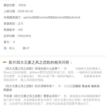
播放次数
：
350
次
上映日期
：
2026-05-16
本视频资源方
：
wjm3u8$$$hnm3u8$$$dbm3u8$$$sdm3u8
资源类别
：
正片
资源版本
：
:HD
总评论数
：
539次评论
索引:
：
S
顶
：
60人
踩
:
47
影片四大元素之风之恋歌的相关问答：
《四大元素之风之恋歌》讲述的是什么故事？
：
答： 马德林王室的继承人
Blue公主到访泰国，由Wayo警官负责其安保工作。然而，一场刺杀行动使旅程
沦为噩梦，公主被迫逃亡，而Lom成了唯一能保护她的人。 在躲避追杀的
危机四伏中，两人共同面对危险...
《四大元素之风之恋歌》的主演都有谁？
：
答：分别是
莎露彩·查金哈
瑞玫高·
阿瑟农
手机看《四大元素之风之恋歌》需要会员吗？
：
答：请直接在本站视频搜索栏
输入影片名称，点击搜索后将会出现与《四大元素之风之恋歌》相关的所有信
息，点击就可以查看相关信息了，您也可以知道是否需要开通会员了。