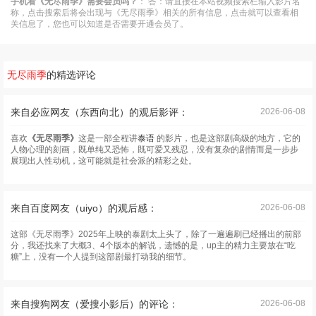
手机看《无尽雨季》需要会员吗？
：
答：请直接在本站视频搜索栏输入影片名
称，点击搜索后将会出现与《无尽雨季》相关的所有信息，点击就可以查看相
关信息了，您也可以知道是否需要开通会员了。
无尽雨季
的精选评论
来自必应网友（东西向北）的观后影评：
2026-06-08
喜欢
《无尽雨季》
这是一部全程讲
泰语
的影片，也是这部剧高级的地方，它的
人物心理的刻画，既单纯又恐怖，既可爱又残忍，没有复杂的剧情而是一步步
展现出人性动机，这可能就是社会派的精彩之处。
来自百度网友（uiyo）的观后感：
2026-06-08
这部《无尽雨季》2025年上映的泰剧太上头了，除了一遍遍刷已经播出的前部
分，我还找来了大概3、4个版本的解说，遗憾的是，up主的精力主要放在“吃
糖”上，没有一个人提到这部剧最打动我的细节。
来自搜狗网友（爱搜小影后）的评论：
2026-06-08