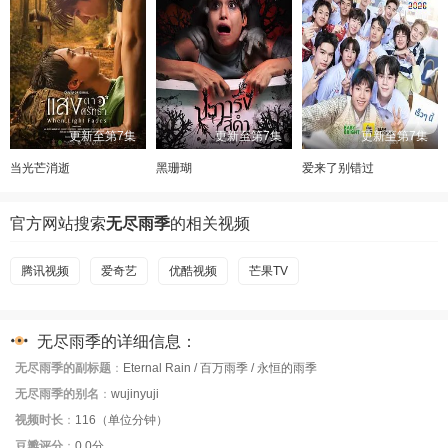
更新至第7集
更新至第7集
更新至第7集
当光芒消逝
黑珊瑚
爱来了别错过
官方网站搜索
无尽雨季
的相关视频
腾讯视频
爱奇艺
优酷视频
芒果TV
无尽雨季的详细信息：
无尽雨季的副标题
：
Eternal Rain / 百万雨季 / 永恒的雨季
无尽雨季的别名
：
wujinyuji
视频时长
：
116（单位分钟）
豆瓣评分
：
0.0分