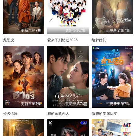
更新至第7集
更新至第7集
更新至第7集
龙婆虎
爱来了别错过2026
绘梦婚礼
更新至第7集
更新至第7集
更新至第7集
替名情臻
我的家教恋人
做我的专属队友