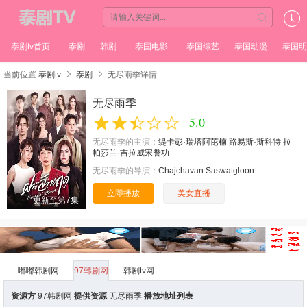
泰剧tv首页
泰剧
韩剧
泰国电影
泰国综艺
泰国动漫
泰国明
当前位置:
泰剧tv
泰剧
无尽雨季详情
无尽雨季
5.0
无尽雨季的主演：
缇卡彭·瑞塔阿芘楠
路易斯·斯科特
拉
帕莎兰·吉拉威宋誊功
无尽雨季的导演：
Chajchavan
Saswatgloon
立即播放
美女直播
更新至第7集
嘟嘟韩剧网
97韩剧网
韩剧tv网
资源方
97韩剧网
提供资源
无尽雨季
播放地址列表