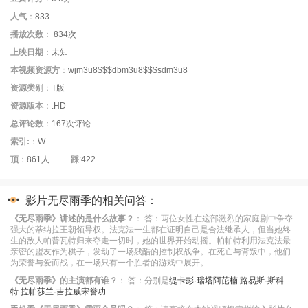
人气
：
833
播放次数
：
834
次
上映日期
：
未知
本视频资源方
：
wjm3u8$$$dbm3u8$$$sdm3u8
资源类别
：
T版
资源版本
：
:HD
总评论数
：
167次评论
索引:
：
W
顶
：
861人
踩
:
422
影片无尽雨季的相关问答：
《无尽雨季》讲述的是什么故事？
：
答：两位女性在这部激烈的家庭剧中争夺
强大的蒂纳拉王朝领导权。法克法一生都在证明自己是合法继承人，但当她终
生的敌人帕普瓦特归来夺走一切时，她的世界开始动摇。帕帕特利用法克法最
亲密的盟友作为棋子，发动了一场残酷的控制权战争。在死亡与背叛中，他们
为荣誉与爱而战，在一场只有一个胜者的游戏中展开。...
《无尽雨季》的主演都有谁？
：
答：分别是
缇卡彭·瑞塔阿芘楠
路易斯·斯科
特
拉帕莎兰·吉拉威宋誊功