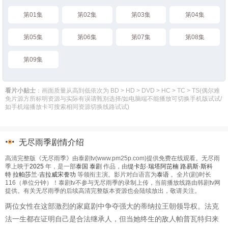
第01集
第02集
第03集
第04集
第05集
第06集
第07集
第08集
第09集
看片小贴士
：画面质量从高到低依次为 BD > HD > DVD > HC > TC > TS(偶尔难
免片源方所标明资源与实际有误请甄别选择/如电脑端不能播放可切换手机版试试/
如手机端播放卡可搜索相同资源切换线路试试)
无尽雨季剧情介绍
高清完整版《无尽雨季》由泰剧tv(www.pm25p.com)提供免费在线观看。无尽雨
季上映于
2025
年，是一部
泰国
泰剧
作品，由
缇卡彭·瑞塔阿芘楠
路易斯·斯科
特
拉帕莎兰·吉拉威宋誊功
等领衔主演。影片对白语言为
泰语
。全片(剧)时长
116（单位分钟）！泰剧tv不参与无尽雨季的录制上传，当前播放线路由韩剧tv网
提供。有关无尽雨季的后续高清完整版本资源也会陆续放出，敬请关注。
两位女性在这部激烈的家庭剧中争夺强大的蒂纳拉王朝领导权。法克
法一生都在证明自己是合法继承人，但当她终生的敌人帕普瓦特归来