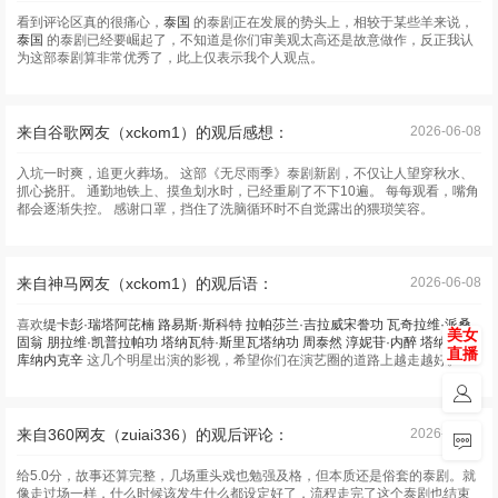
看到评论区真的很痛心，
泰国
的泰剧正在发展的势头上，相较于某些羊来说，
泰国
的泰剧已经要崛起了，不知道是你们审美观太高还是故意做作，反正我认
为这部泰剧算非常优秀了，此上仅表示我个人观点。
来自谷歌网友（xckom1）的观后感想：
2026-06-08
入坑一时爽，追更火葬场。 这部《无尽雨季》泰剧新剧，不仅让人望穿秋水、
抓心挠肝。 通勤地铁上、摸鱼划水时，已经重刷了不下10遍。 每每观看，嘴角
都会逐渐失控。 感谢口罩，挡住了洗脑循环时不自觉露出的猥琐笑容。
来自神马网友（xckom1）的观后语：
2026-06-08
喜欢
缇卡彭·瑞塔阿芘楠
路易斯·斯科特
拉帕莎兰·吉拉威宋誊功
瓦奇拉维·派桑
美女
固翁
朋拉维·凯普拉帕功
塔纳瓦特·斯里瓦塔纳功
周泰然
淳妮苷·内醉
塔纳塔特·
直播
库纳内克辛
这几个明星出演的影视，希望你们在演艺圈的道路上越走越好。
来自360网友（zuiai336）的观后评论：
2026-06-08
给5.0分，故事还算完整，几场重头戏也勉强及格，但本质还是俗套的泰剧。就
像走过场一样，什么时候该发生什么都设定好了，流程走完了这个泰剧也结束