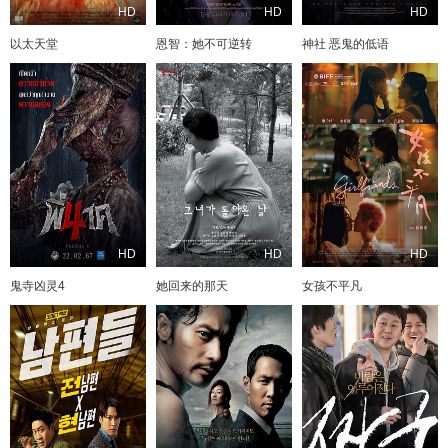
HD
HD
HD
以太天堂
恩智：她不可逆转
神社 恶鬼的低语
HD
HD
HD
鬼寺凶灵4
她回来的那天
女孩不平凡