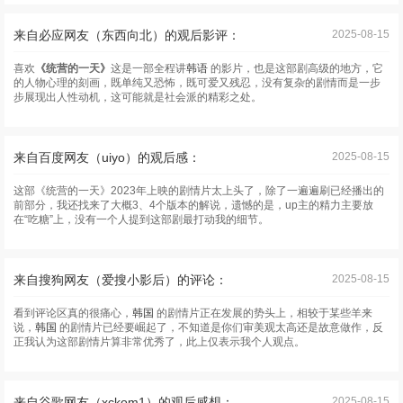
来自必应网友（东西向北）的观后影评：
2025-08-15
喜欢
《统营的一天》
这是一部全程讲
韩语
的影片，也是这部剧高级的地方，它
的人物心理的刻画，既单纯又恐怖，既可爱又残忍，没有复杂的剧情而是一步
步展现出人性动机，这可能就是社会派的精彩之处。
来自百度网友（uiyo）的观后感：
2025-08-15
这部《统营的一天》2023年上映的剧情片太上头了，除了一遍遍刷已经播出的
前部分，我还找来了大概3、4个版本的解说，遗憾的是，up主的精力主要放
在“吃糖”上，没有一个人提到这部剧最打动我的细节。
来自搜狗网友（爱搜小影后）的评论：
2025-08-15
看到评论区真的很痛心，
韩国
的剧情片正在发展的势头上，相较于某些羊来
说，
韩国
的剧情片已经要崛起了，不知道是你们审美观太高还是故意做作，反
正我认为这部剧情片算非常优秀了，此上仅表示我个人观点。
来自谷歌网友（xckom1）的观后感想：
2025-08-15