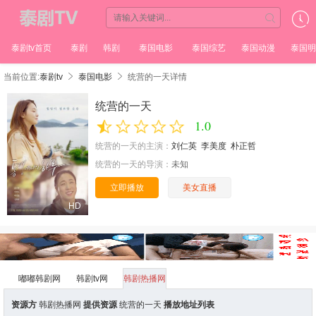
泰剧tv首页
泰剧
韩剧
泰国电影
泰国综艺
泰国动漫
泰国明
当前位置:
泰剧tv
泰国电影
统营的一天详情
统营的一天
1.0
统营的一天的主演：
刘仁英
李美度
朴正哲
统营的一天的导演：
未知
立即播放
美女直播
HD
嘟嘟韩剧网
韩剧tv网
韩剧热播网
资源方
韩剧热播网
提供资源
统营的一天
播放地址列表