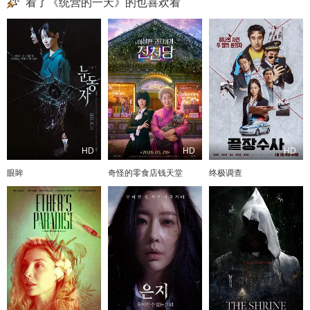
看了《统营的一天》的也喜欢看
HD
HD
HD
眼眸
奇怪的零食店钱天堂
终极调查