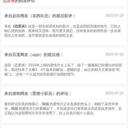
恋爱谈
的精选评论
来自必应网友（东西向北）的观后影评：
2025-07-18
喜欢
《恋爱谈》
这是一部全程讲未知的影片，也是这部剧高级的地方，它的人
物心理的刻画，既单纯又恐怖，既可爱又残忍，没有复杂的剧情而是一步步展
现出人性动机，这可能就是社会派的精彩之处。
来自百度网友（uiyo）的观后感：
2025-07-18
这部《恋爱谈》2016年上映的爱情片太上头了，除了一遍遍刷已经播出的前部
分，我还找来了大概3、4个版本的解说，遗憾的是，up主的精力主要放在“吃
糖”上，没有一个人提到这部剧最打动我的细节。
来自搜狗网友（爱搜小影后）的评论：
2025-07-18
看到评论区真的很痛心，
韩国
的爱情片正在发展的势头上，相较于某些羊来
说，
韩国
的爱情片已经要崛起了，不知道是你们审美观太高还是故意做作，反
正我认为这部爱情片算非常优秀了，此上仅表示我个人观点。