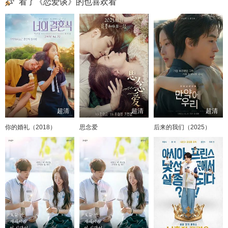
看了《恋爱谈》的也喜欢看
超清
超清
超清
你的婚礼（2018）
思念爱
后来的我们（2025）